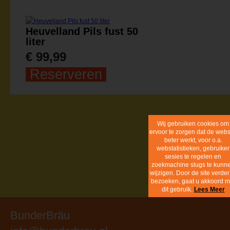
Heuvelland Pils fust 50
liter
€ 99,99
Reserveren
Wij gebruiken
cookies om ervoor
zorgen dat de
website beter werk
voor o.a.
webstatistieken,
gebruiker sesies 
regelen en
zoekmachine slugs
kunnen wijzigen
Door de site verder
bezoeken, gaat 
akkoord met dit