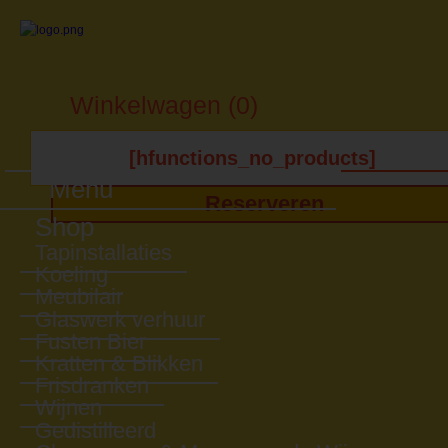
Winkelwagen (0)
[hfunctions_no_products]
Menu
Reserveren
Shop
Tapinstallaties
Koeling
Meubilair
Glaswerk verhuur
Fusten Bier
Kratten & Blikken
Frisdranken
Wijnen
Gedistilleerd