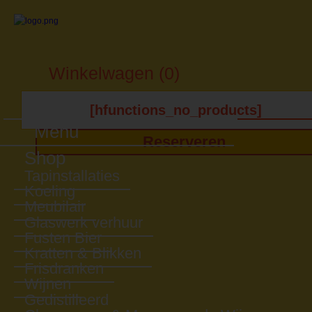
Winkelwagen (0)
[hfunctions_no_products]
Menu
Reserveren
Shop
Tapinstallaties
Koeling
Meubilair
Glaswerk verhuur
Fusten Bier
Kratten & Blikken
Frisdranken
Wijnen
Gedistilleerd