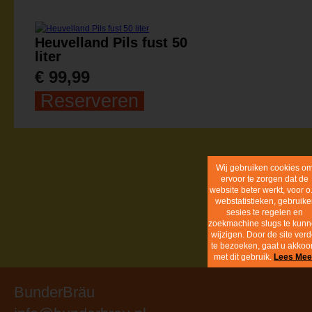
Heuvelland Pils fust 50
liter
€ 99,99
Reserveren
Cookie inf
BunderBräu
info@bunderbrau.nl
Realisatie:
dackus.it