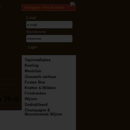
Inloggen voor klanten
?
E-mail
Wachtwoord
Tapinstallaties
Koeling
Meubilair
Glaswerk verhuur
Fusten Bier
itivo 75 cl
Kratten & Blikken
Frisdranken
 75 cl
Wijnen
Gedistilleerd
Champagne &
Mousserende Wijnen