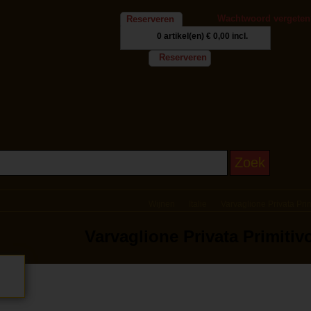
Wachtwoord vergeten
Reserveren
0 artikel(en)
€ 0,00 incl.
Reserveren
Wijnen
Italie
Varvaglione Privata Prim
Varvaglione Privata Primitivo