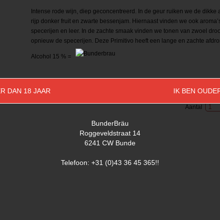
Intense rode wijn, diep geconcentreerd. In de geur ruiken we de dikke
rijp donker fruit en zwarte bessenjam. Hiernaast vinden we ook aroma’
specerijen en leer. In de zachte smaak vinden we tonen van zwoel droog
opnieuw de specerijen. Deze Primitivo heeft een lange en zachte afdro
Alcohol 15 % =
R DAN 18 JAAR
IK BEN OUDE
Aantal
BunderBräu
Roggeveldstraat 14
6241 CW Bunde
Telefoon: +31 (0)43 36 45 365!!