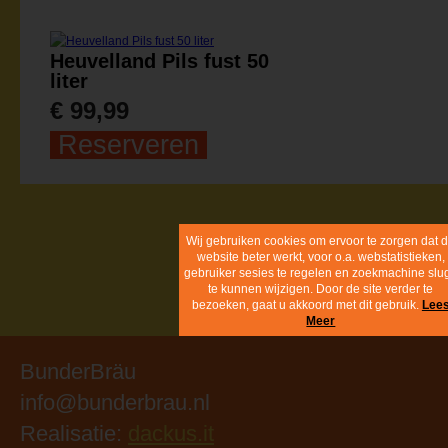
Heuvelland Pils fust 50
liter
€ 99,99
Reserveren
Wij gebruiken cookies om ervoor te
zorgen dat de website beter werkt, vo
o.a. webstatistieken, gebruiker sesies
regelen en zoekmachine slugs te kun
wijzigen. Door de site verder te
bezoeken, gaat u akkoord met dit
gebruik.
Lees Meer
BunderBräu
info@bunderbrau.nl