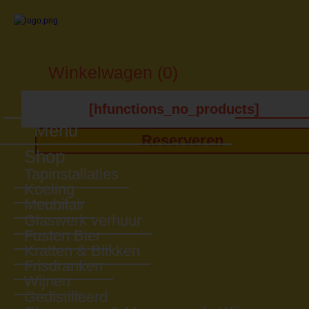
Winkelwagen (0)
[hfunctions_no_products]
Menu
Reserveren
Shop
Tapinstallaties
Koeling
Meubilair
Glaswerk verhuur
Fusten Bier
Kratten & Blikken
Frisdranken
Wijnen
Gedistilleerd