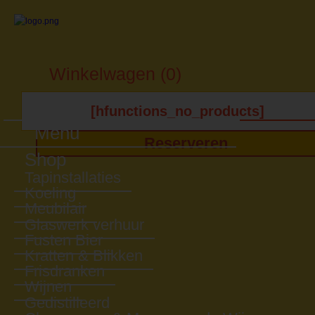
Winkelwagen (0)
[hfunctions_no_products]
Menu
Reserveren
Shop
Tapinstallaties
Koeling
Meubilair
Glaswerk verhuur
Fusten Bier
Kratten & Blikken
Frisdranken
Wijnen
Gedistilleerd