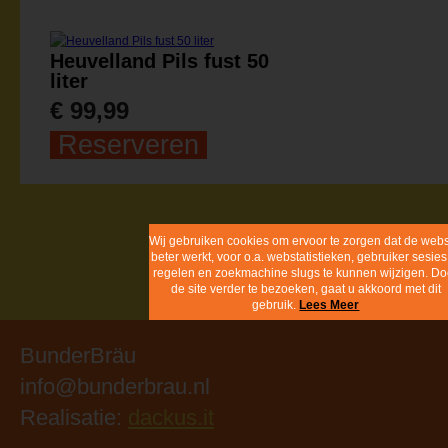
Heuvelland Pils fust 50
liter
€ 99,99
Reserveren
Wij gebruiken cookies om ervoor te zorgen 
de website beter werkt, voor o.a.
webstatistieken, gebruiker sesies te regel
en zoekmachine slugs te kunnen wijzigen
Door de site verder te bezoeken, gaat u
akkoord met dit gebruik.
Lees Meer
BunderBräu
info@bunderbrau.nl
Realisatie:
dackus.it