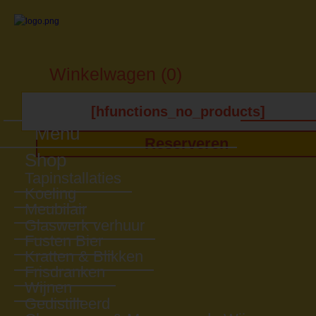
Winkelwagen (0)
[hfunctions_no_products]
Menu
Reserveren
Shop
Tapinstallaties
Koeling
Meubilair
Glaswerk verhuur
Fusten Bier
Kratten & Blikken
Frisdranken
Wijnen
Gedistilleerd