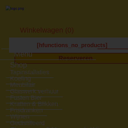
Winkelwagen (0)
[hfunctions_no_products]
Menu
Reserveren
Shop
Tapinstallaties
Koeling
Meubilair
Glaswerk verhuur
Fusten Bier
Kratten & Blikken
Frisdranken
Wijnen
Gedistilleerd