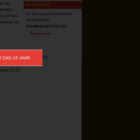
ier een
Reservering
adrupel
Er zijn nog geen producten
 van fruit.
geselecteerd
evolutie zal
0 artikel(en)
€ 0,00 incl.
Reserveren
Prijs:
R DAN 18 JAAR
€ 3,29
lage:
€ 0,10
Reserveren