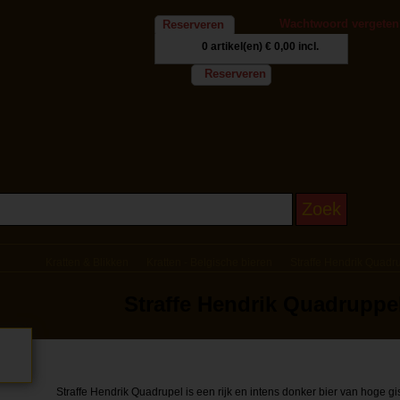
Wachtwoord vergeten
Reserveren
0 artikel(en)
€ 0,00 incl.
Reserveren
Kratten & Blikken
Kratten - Belgische bieren
Straffe Hendrik Quadru
Straffe Hendrik Quadruppel
Straffe Hendrik Quadrupel is een rijk en intens donker bier van hoge gis