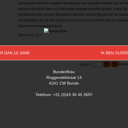
gebrouwen met een subtiele mengeling van speciale mouten die het b
extreem donkere kleur en volmoutig complex karakter geven. Deze Qu
combineert een zuivere droogheid met een volmondig gevoel en toetsen
De hergisting op de fles creëert een levend provisiebier dat een smaak
kennen over meerdere jaren.
Alcohol 11 % =
R DAN 18 JAAR
IK BEN OUDE
Embal
Aantal
BunderBräu
Roggeveldstraat 14
6241 CW Bunde
Telefoon: +31 (0)43 36 45 365!!