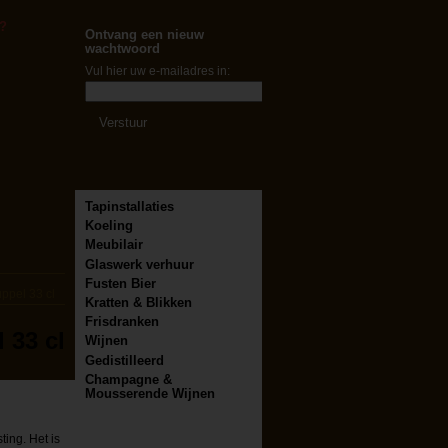
?
Ontvang een nieuw
wachtwoord
Vul hier uw e-mailadres in:
Tapinstallaties
Koeling
Meubilair
Glaswerk verhuur
Fusten Bier
ppel 33 cl
Kratten & Blikken
Frisdranken
 33 cl
Wijnen
Gedistilleerd
Champagne &
Mousserende Wijnen
ting. Het is