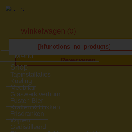
Winkelwagen (0)
[hfunctions_no_products]
Menu
Reserveren
Shop
Tapinstallaties
Koeling
Meubilair
Glaswerk verhuur
Fusten Bier
Kratten & Blikken
Frisdranken
Wijnen
Gedistilleerd