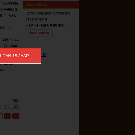
ontwikkelde.
Reservering
akketjes te
Er zijn nog geen producten
s hij was,
geselecteerd
0 artikel(en)
€ 0,00 incl.
ren, in
Reserveren
indelijk had
ai. Vandaar
nlijk is er
R DAN 18 JAAR
 op jenever.
e van de
 een
Prijs:
€ 11,99
Reserveren