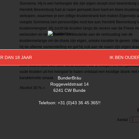
Sonnema. Hij is een herbergier die zijn eigen recept voor beerenburg 
Hendrik Beerenburg had al naam gemaakt door kant-en-klare kruidenp
verkopen, waarmee je een pittige kruidendrank kon maken.Eigenwijs al
voegde Sonnema een persoonlijke noot toe aan Hendrik Beerenburg’s
kruidenmengsel. Hij zocht de kruiden langs de oevers van de Friese me
weilanden en langs paden. En sleutelde aan de verhouding van de
kruidenmelange om de drank zijn eigen, unieke karakter te geven. Uite
hij de ultieme samenstelling en gaf hij ook aan de naam zijn eigen dra
dat de Berenburg van Sonnema maar met één ‘e’ geschreven wordt.Eige
R DAN 18 JAAR
IK BEN OUDE
al die jaren niks veranderd. Sonnema trekt de kruiden nog altijd 24 uur
Door iedere keer een deel verse kruiden toe te voegen en een gedeelt
oude kruiden uit het mengsel te halen ontstaat een kruidige drank met
BunderBräu
karaktervolle smaak.
Roggeveldstraat 14
Alcohol 30 % =
6241 CW Bunde
Telefoon: +31 (0)43 36 45 365!!
Aantal