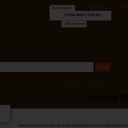
Wachtwoord vergeten
Reserveren
0 artikel(en)
€ 0,00 incl.
Reserveren
Gedistilleerd
Beerenburger
Sonnema
Sonnema BB 
Sonnema heeft een rijke en lange geschiedenis die in 1860 begint me