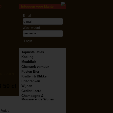
Inloggen voor klanten
?
E-mail
Wachtwoord
Tapinstallaties
Koeling
Meubilair
Glaswerk verhuur
Fusten Bier
 BB 50 cl
Kratten & Blikken
Frisdranken
50 cl
Wijnen
Gedistilleerd
Champagne &
Mousserende Wijnen
t Fedde