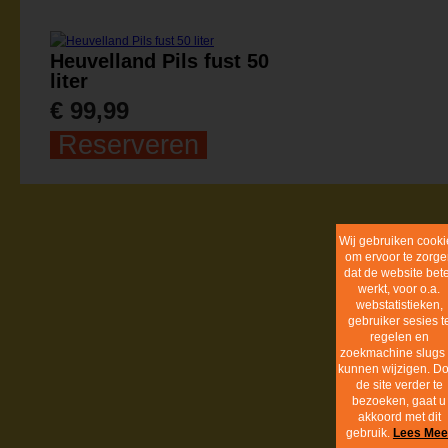
Heuvelland Pils fust 50
liter
€ 99,99
Reserveren
Cookie inf
BunderBräu
info@bunderbrau.nl
Realisatie:
dackus.it