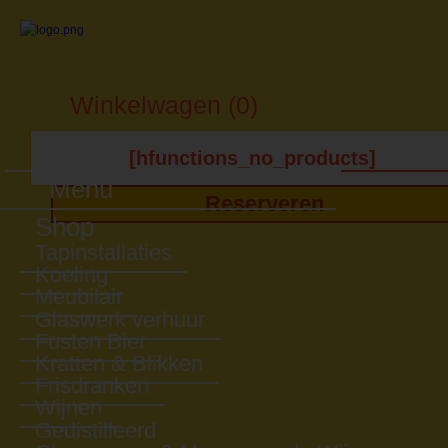
Winkelwagen (0)
[hfunctions_no_products]
Menu
Reserveren
Shop
Tapinstallaties
Koeling
Meubilair
Glaswerk verhuur
Fusten Bier
Kratten & Blikken
Frisdranken
Wijnen
Gedistilleerd