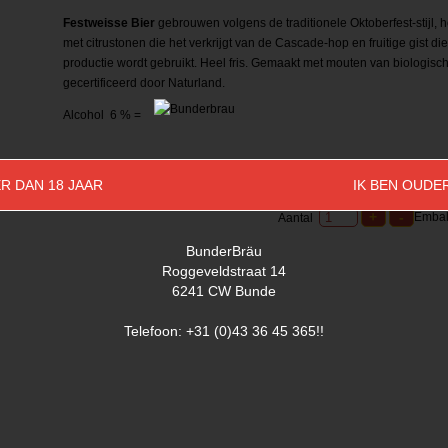
Festweisse Bier
gebrouwen volgens de traditionele Oktoberfest-stijl, hel
met citrustonen die het verkrijgt van de Cascade-hop en fruitige gist die
productie wordt gebruikt. Heel fris. Gemaakt met mouten van biologisch
gecertificeerd door Naturland.
Alcohol 6 % =
R DAN 18 JAAR
IK BEN OUDE
Embal
Aantal
BunderBräu
Roggeveldstraat 14
6241 CW Bunde
Telefoon: +31 (0)43 36 45 365!!