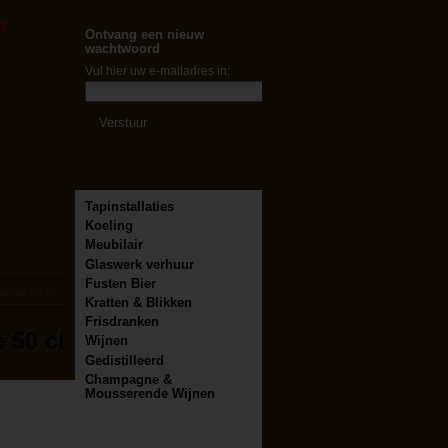
?
Ontvang een nieuw
wachtwoord
Vul hier uw e-mailadres in:
Tapinstallaties
Koeling
Meubilair
Glaswerk verhuur
Fusten Bier
eise 50 cl
Kratten & Blikken
Frisdranken
 50 cl
Wijnen
Gedistilleerd
Champagne &
Mousserende Wijnen