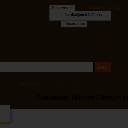
Wachtwoord vergeten
Reserveren
0 artikel(en)
€ 0,00 incl.
Reserveren
Kratten & Blikken
Kratten - Duitse bieren
Schneider Weisse Festw
Schneider Weisse Festweise