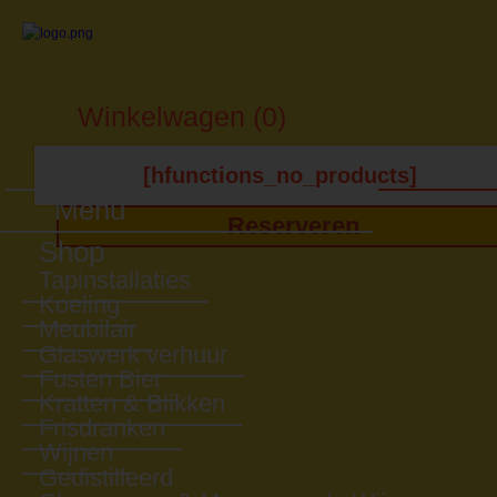
Winkelwagen (0)
[hfunctions_no_products]
Menu
Reserveren
Shop
Tapinstallaties
Koeling
Meubilair
Glaswerk verhuur
Fusten Bier
Kratten & Blikken
Frisdranken
Wijnen
Gedistilleerd