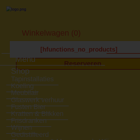
Winkelwagen (0)
[hfunctions_no_products]
Menu
Reserveren
Shop
Tapinstallaties
Koeling
Meubilair
Glaswerk verhuur
Fusten Bier
Kratten & Blikken
Frisdranken
Wijnen
Gedistilleerd