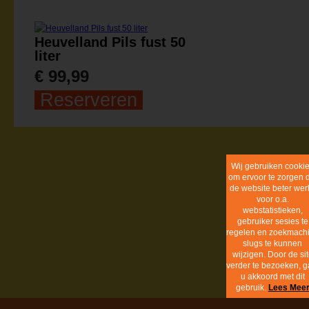
Heuvelland Pils fust 50
liter
€ 99,99
Reserveren
Cookie inf
BunderBräu
info@bunderbrau.nl
Realisatie:
dackus.it