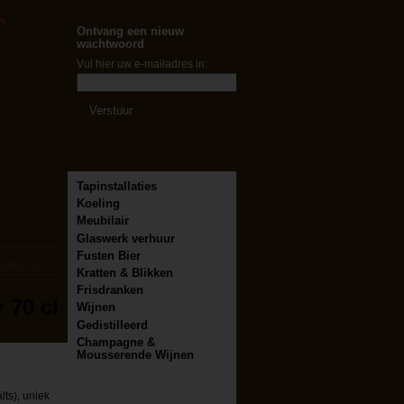
?
Ontvang een nieuw
wachtwoord
Vul hier uw e-mailadres in:
Tapinstallaties
Koeling
Meubilair
Glaswerk verhuur
Fusten Bier
lder 70 cl
Kratten & Blikken
Frisdranken
 70 cl
Wijnen
Gedistilleerd
Champagne &
Mousserende Wijnen
ts), uniek