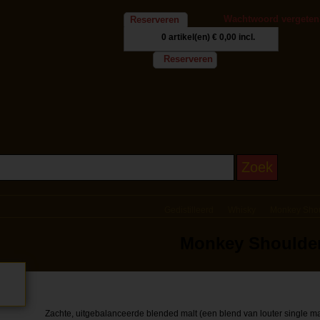
Wachtwoord vergeten
Reserveren
0 artikel(en)
€ 0,00 incl.
Reserveren
Gedistilleerd
Whisky
Monkey Shou
Monkey Shoulder
Zachte, uitgebalanceerde blended malt (een blend van louter single mal