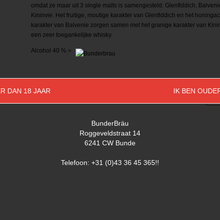
omdat ze maar uit 3 single malts is samengesteld: Glenfiddich, Balveni
Kininvie. Het fruitige, moutige karakter van Glenfiddich en het honinga
karakter van Balvenie zorgen samen met het granige karakter van Kini
een zeer toegankelijke whisky.
Alcohol 40 % =
R DAN 18 JAAR
IK BEN OUDE
Aantal
BunderBräu
Roggeveldstraat 14
6241 CW Bunde
Telefoon: +31 (0)43 36 45 365!!