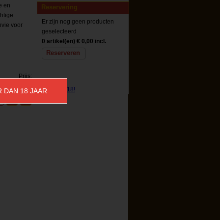
e en
Reservering
chtige
Er zijn nog geen producten
nvie voor
geselecteerd
0 artikel(en)
€ 0,00 incl.
Reserveren
Prijs:
€ 29,99
R DAN 18 JAAR
Reserveren