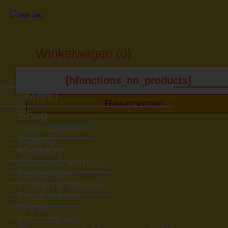
Winkelwagen (0)
[hfunctions_no_products]
Menu
Reserveren
Shop
Tapinstallaties
Koeling
Meubilair
Glaswerk verhuur
Fusten Bier
Kratten & Blikken
Frisdranken
Wijnen
Gedistilleerd