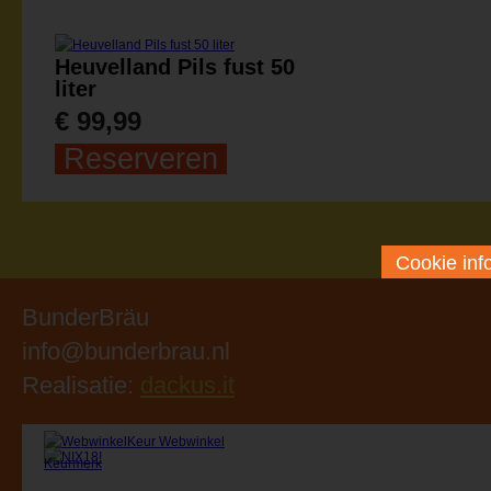
Heuvelland Pils fust 50
liter
€ 99,99
Reserveren
Cookie inf
BunderBräu
info@bunderbrau.nl
Realisatie:
dackus.it