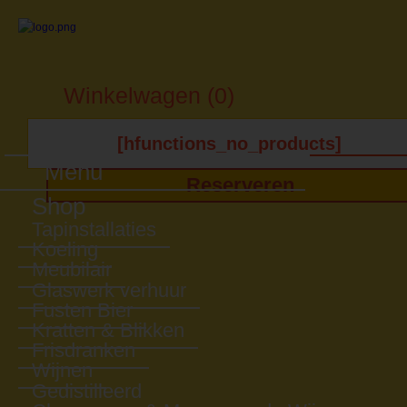
Winkelwagen (0)
[hfunctions_no_products]
Menu
Reserveren
Shop
Tapinstallaties
Koeling
Meubilair
Glaswerk verhuur
Fusten Bier
Kratten & Blikken
Frisdranken
Wijnen
Gedistilleerd