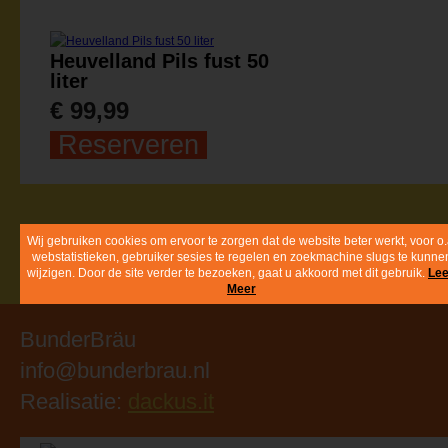
Heuvelland Pils fust 50
liter
€ 99,99
Reserveren
Wij gebruiken cookies om ervoor te zorgen dat de website beter werkt, voo
o.a. webstatistieken, gebruiker sesies te regelen en zoekmachine slugs te
kunnen wijzigen. Door de site verder te bezoeken, gaat u akkoord met dit
gebruik.
Lees Meer
BunderBräu
info@bunderbrau.nl
Realisatie:
dackus.it