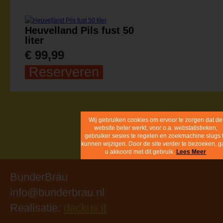
Heuvelland Pils fust 50
liter
€ 99,99
Reserveren
Wij gebruiken cookies om ervoor te zorg
dat de website beter werkt, voor o.a.
webstatistieken, gebruiker sesies te rege
en zoekmachine slugs te kunnen wijzige
Door de site verder te bezoeken, gaat 
akkoord met dit gebruik.
Lees Meer
BunderBräu
info@bunderbrau.nl
Realisatie:
dackus.it