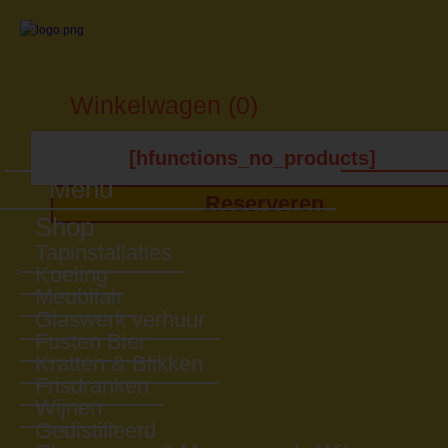
Winkelwagen (0)
[hfunctions_no_products]
Menu
Reserveren
Shop
Tapinstallaties
Koeling
Meubilair
Glaswerk verhuur
Fusten Bier
Kratten & Blikken
Frisdranken
Wijnen
Gedistilleerd