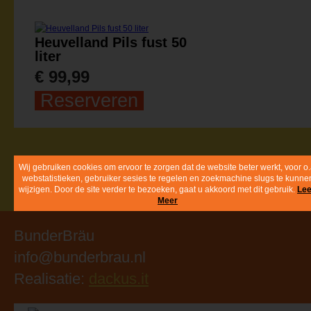
Heuvelland Pils fust 50
liter
€ 99,99
Reserveren
Wij gebruiken cookies om ervoor te zorgen dat de website beter werkt
voor o.a. webstatistieken, gebruiker sesies te regelen en zoekmachi
slugs te kunnen wijzigen. Door de site verder te bezoeken, gaat u
akkoord met dit gebruik.
Lees Meer
BunderBräu
info@bunderbrau.nl
Realisatie:
dackus.it