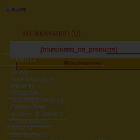
Winkelwagen (0)
[hfunctions_no_products]
Menu
Reserveren
Shop
Tapinstallaties
Koeling
Meubilair
Glaswerk verhuur
Fusten Bier
Kratten & Blikken
Frisdranken
Wijnen
Gedistilleerd