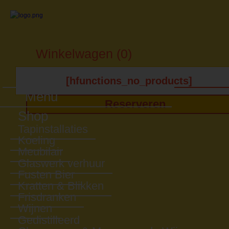
Winkelwagen (0)
[hfunctions_no_products]
Menu
Reserveren
Shop
Tapinstallaties
Koeling
Meubilair
Glaswerk verhuur
Fusten Bier
Kratten & Blikken
Frisdranken
Wijnen
Gedistilleerd