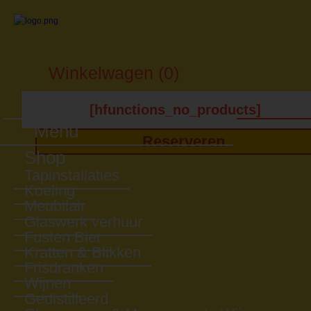
Winkelwagen (0)
[hfunctions_no_products]
Menu
Reserveren
Shop
Tapinstallaties
Koeling
Meubilair
Glaswerk verhuur
Fusten Bier
Kratten & Blikken
Frisdranken
Wijnen
Gedistilleerd