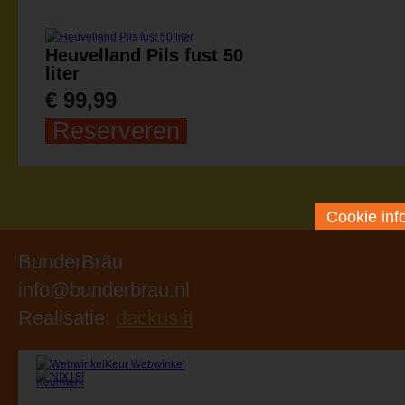
Heuvelland Pils fust 50
liter
€ 99,99
Reserveren
Cookie inf
BunderBräu
info@bunderbrau.nl
Realisatie:
dackus.it