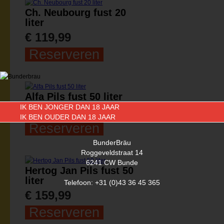
Ch. Neubourg fust 20
liter
€ 119,99
Reserveren
Alfa Pils fust 50 liter
IK BEN JONGER DAN 18 JAAR
€ 154,99
IK BEN OUDER DAN 18 JAAR
Reserveren
BunderBräu
Roggeveldstraat 14
6241 CW Bunde
Hertog Jan Pils fust 50
liter
Telefoon: +31 (0)43 36 45 365
€ 159,99
Reserveren