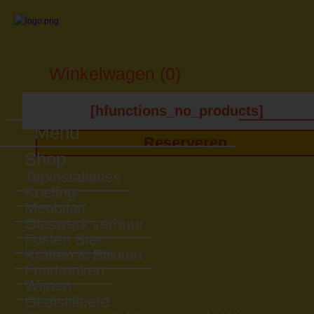
Winkelwagen (0)
[hfunctions_no_products]
Menu
Reserveren
Shop
Tapinstallaties
Koeling
Meubilair
Glaswerk verhuur
Fusten Bier
Kratten & Blikken
Frisdranken
Wijnen
Gedistilleerd