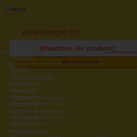
Winkelwagen (0)
[hfunctions_no_products]
Menu
Reserveren
Shop
Tapinstallaties
Koeling
Meubilair
Glaswerk verhuur
Fusten Bier
Kratten & Blikken
Frisdranken
Wijnen
Gedistilleerd