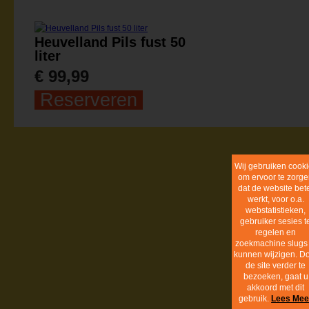
Heuvelland Pils fust 50
liter
€ 99,99
Reserveren
Cookie inf
BunderBräu
info@bunderbrau.nl
Realisatie:
dackus.it