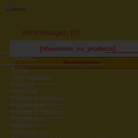
Winkelwagen (0)
[hfunctions_no_products]
Menu
Reserveren
Shop
Tapinstallaties
Koeling
Meubilair
Glaswerk verhuur
Fusten Bier
Kratten & Blikken
Frisdranken
Wijnen
Gedistilleerd