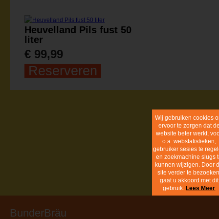
Heuvelland Pils fust 50
liter
€ 99,99
Reserveren
Cookie inf
BunderBräu
info@bunderbrau.nl
Realisatie:
dackus.it