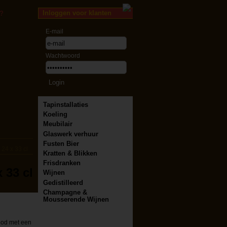
Inloggen voor klanten
?
E-mail
Wachtwoord
Tapinstallaties
Koeling
Meubilair
Glaswerk verhuur
Fusten Bier
24 x 33 cl
Kratten & Blikken
Frisdranken
 33 cl
Wijnen
Gedistilleerd
Champagne &
Mousserende Wijnen
rood met een