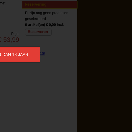
met
Reservering
Er zijn nog geen producten
geselecteerd
0 artikel(en)
€ 0,00 incl.
Reserveren
Prijs:
€ 53,99
lage:
€ 3,90
R DAN 18 JAAR
Reserveren