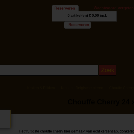
Wachtwoord vergeten
Reserveren
0 artikel(en)
€ 0,00 incl.
Reserveren
Kratten & Blikken
Kratten - Belgische bieren
Chouffe Cherry 
Chouffe Cherry 24 x
Het fruitigste chouffe cherry bier gemaakt van echt kersensap, donker