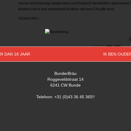
mooie schuimkraag.Aangenaam zoet belgisch kersenbier, gebrouwen 
krieken.Het is een verrassend fruitbier met een Chouffe-twist.
Alcohol 8%=
Embal
Aantal
R DAN 18 JAAR
IK BEN OUDE
BunderBräu
Roggeveldstraat 14
6241 CW Bunde
Telefoon: +31 (0)43 36 45 365!!