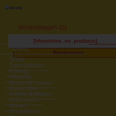
Winkelwagen (0)
[hfunctions_no_products]
Menu
Reserveren
Shop
Tapinstallaties
Koeling
Meubilair
Glaswerk verhuur
Fusten Bier
Kratten & Blikken
Frisdranken
Wijnen
Gedistilleerd