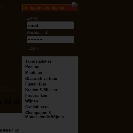
Inloggen voor klanten
?
E-mail
Wachtwoord
Tapinstallaties
Koeling
Meubilair
Glaswerk verhuur
Fusten Bier
l 6 x 33 cl
Kratten & Blikken
Frisdranken
 33 cl
Wijnen
Gedistilleerd
Champagne &
Mousserende Wijnen
n terrein, op