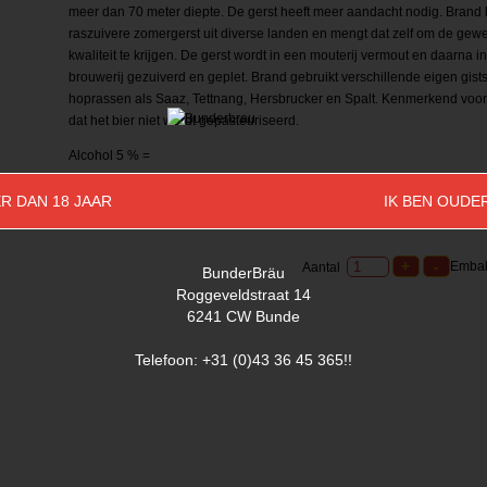
meer dan 70 meter diepte. De gerst heeft meer aandacht nodig. Brand 
raszuivere zomergerst uit diverse landen en mengt dat zelf om de gew
kwaliteit te krijgen. De gerst wordt in een mouterij vermout en daarna i
brouwerij gezuiverd en geplet. Brand gebruikt verschillende eigen gist
hoprassen als Saaz, Tettnang, Hersbrucker en Spalt. Kenmerkend voor
dat het bier niet wordt gepasteuriseerd.
Alcohol 5 % =
R DAN 18 JAAR
IK BEN OUDE
Embal
Aantal
BunderBräu
Roggeveldstraat 14
6241 CW Bunde
Telefoon: +31 (0)43 36 45 365!!