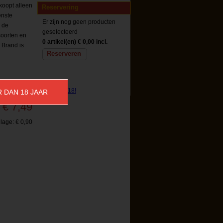
koopt alleen
Reservering
enste
Er zijn nog geen producten
n de
geselecteerd
soorten en
0 artikel(en)
€ 0,00 incl.
 Brand is
Reserveren
R DAN 18 JAAR
Prijs:
€ 7,49
lage:
€ 0,90
Reserveren