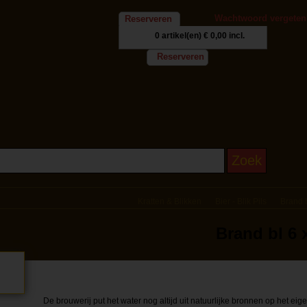
Wachtwoord vergeten
Reserveren
0 artikel(en)
€ 0,00 incl.
Reserveren
Kratten & Blikken
Bier - Blik Pils
Brand b
Brand bl 6 x
De brouwerij put het water nog altijd uit natuurlijke bronnen op het eige