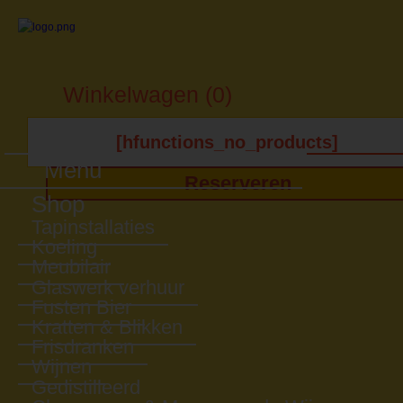
Winkelwagen (0)
[hfunctions_no_products]
Menu
Reserveren
Shop
Tapinstallaties
Koeling
Meubilair
Glaswerk verhuur
Fusten Bier
Kratten & Blikken
Frisdranken
Wijnen
Gedistilleerd