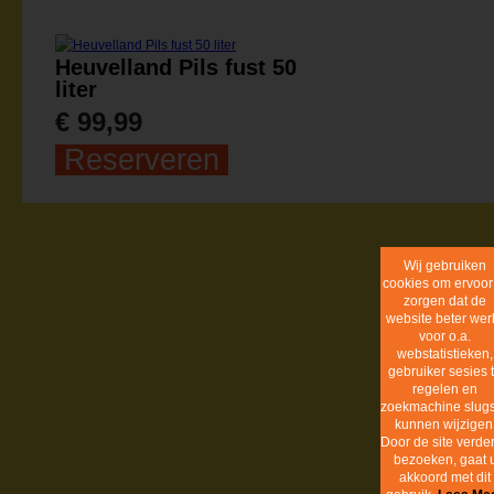
Heuvelland Pils fust 50
liter
€ 99,99
Reserveren
Cookie inf
BunderBräu
info@bunderbrau.nl
Realisatie:
dackus.it