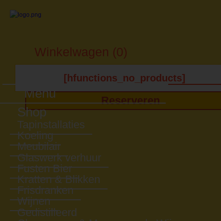
Winkelwagen (0)
[hfunctions_no_products]
Menu
Reserveren
Shop
Tapinstallaties
Koeling
Meubilair
Glaswerk verhuur
Fusten Bier
Kratten & Blikken
Frisdranken
Wijnen
Gedistilleerd