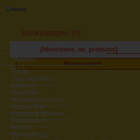
Winkelwagen (0)
[hfunctions_no_products]
Menu
Reserveren
Shop
Tapinstallaties
Koeling
Meubilair
Glaswerk verhuur
Fusten Bier
Kratten & Blikken
Frisdranken
Wijnen
Gedistilleerd