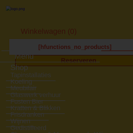
Winkelwagen (0)
[hfunctions_no_products]
Menu
Reserveren
Shop
Tapinstallaties
Koeling
Meubilair
Glaswerk verhuur
Fusten Bier
Kratten & Blikken
Frisdranken
Wijnen
Gedistilleerd