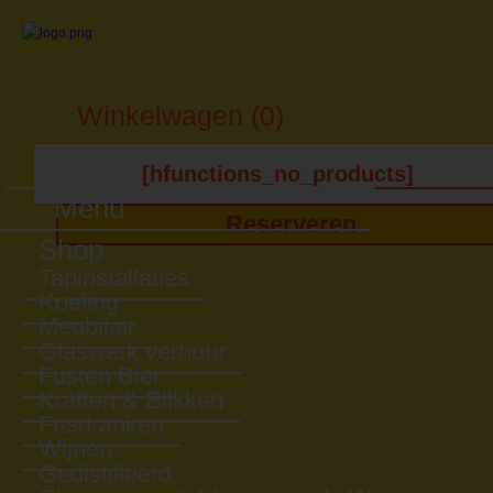
Winkelwagen (0)
[hfunctions_no_products]
Menu
Reserveren
Shop
Tapinstallaties
Koeling
Meubilair
Glaswerk verhuur
Fusten Bier
Kratten & Blikken
Frisdranken
Wijnen
Gedistilleerd