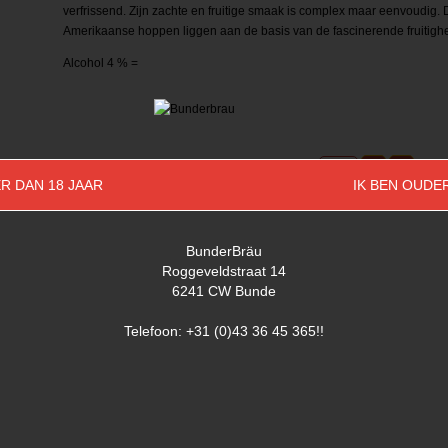
verfrissend. Zijn zachte en fruitige smaak is complex maar eenvoudig. 
Amerikaanse hoppen liggen aan de basis van de fascinerende fruitighe
Alcohol 4 % =
Embal
Aantal
R DAN 18 JAAR
IK BEN OUDE
BunderBräu
Roggeveldstraat 14
6241 CW Bunde
Telefoon: +31 (0)43 36 45 365!!