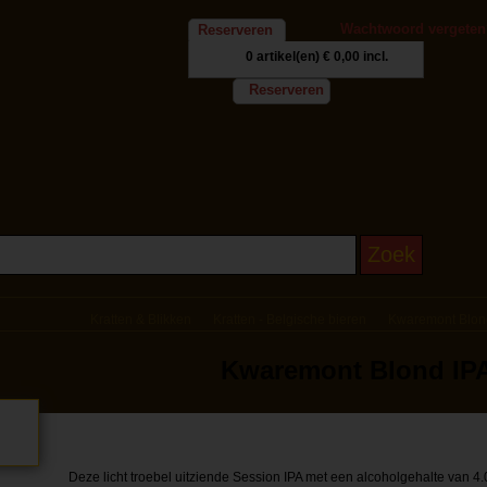
Wachtwoord vergeten
Reserveren
0 artikel(en)
€ 0,00 incl.
Reserveren
Kratten & Blikken
Kratten - Belgische bieren
Kwaremont Blond
Kwaremont Blond IPA
Deze licht troebel uitziende Session IPA met een alcoholgehalte van 4