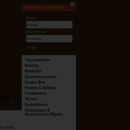
Inloggen voor klanten
?
E-mail
Wachtwoord
Tapinstallaties
Koeling
Meubilair
Glaswerk verhuur
Fusten Bier
 IPA 33 cl
Kratten & Blikken
Frisdranken
 33 cl
Wijnen
Gedistilleerd
Champagne &
Mousserende Wijnen
.0% werkt