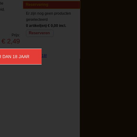
De
Reservering
id.
Er zijn nog geen producten
geselecteerd
0 artikel(en)
€ 0,00 incl.
Reserveren
Prijs:
€ 2,49
lage:
€ 0,15
R DAN 18 JAAR
Reserveren