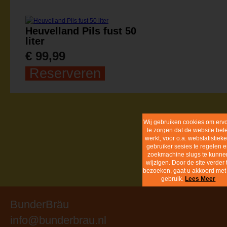
Heuvelland Pils fust 50
liter
€ 99,99
Reserveren
Wij gebruiken cook
om ervoor te zorg
dat de website bet
werkt, voor o.a.
webstatistieken,
gebruiker sesies t
regelen en
zoekmachine slugs
kunnen wijzigen. D
de site verder te
bezoeken, gaat 
akkoord met dit
gebruik.
Lees Me