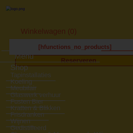
Winkelwagen (0)
[hfunctions_no_products]
Menu
Reserveren
Shop
Tapinstallaties
Koeling
Meubilair
Glaswerk verhuur
Fusten Bier
Kratten & Blikken
Frisdranken
Wijnen
Gedistilleerd