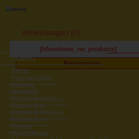
Winkelwagen (0)
[hfunctions_no_products]
Menu
Reserveren
Shop
Tapinstallaties
Koeling
Meubilair
Glaswerk verhuur
Fusten Bier
Kratten & Blikken
Frisdranken
Wijnen
Gedistilleerd