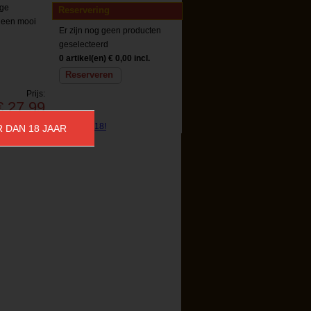
ige
Reservering
t een mooi
Er zijn nog geen producten
geselecteerd
0 artikel(en)
€ 0,00 incl.
Reserveren
Prijs:
€ 27,99
R DAN 18 JAAR
Reserveren