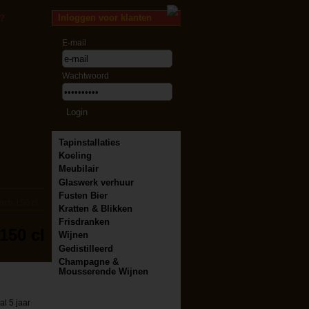
Inloggen voor klanten
?
E-mail
Wachtwoord
Tapinstallaties
Koeling
Meubilair
Glaswerk verhuur
Fusten Bier
loch 150 cl
Kratten & Blikken
Frisdranken
150 cl
Wijnen
Gedistilleerd
Champagne &
Mousserende Wijnen
al 5 jaar