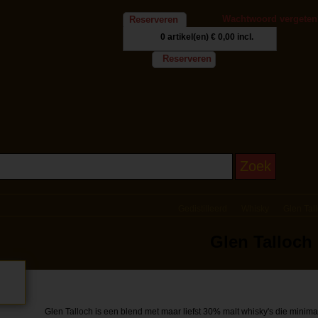
Wachtwoord vergeten
Reserveren
0 artikel(en)
€ 0,00 incl.
Reserveren
Gedistilleerd
Whisky
Glen Tal
Glen Talloch 
Glen Talloch is een blend met maar liefst 30% malt whisky's die minima