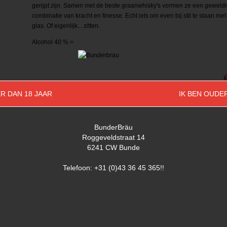
gerijpt zijn. Samen met de beste graanwhisky's vormen ze een geweld
combinatie van kracht en finesse. Echt iets om even bij stil te staan me
glas. Of eigenlijk... zitten.
Alcohol 40 % =
R DAN 18 JAAR
IK BEN OUDE
Aantal
BunderBräu
Roggeveldstraat 14
6241 CW Bunde
Telefoon: +31 (0)43 36 45 365!!