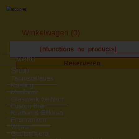
Winkelwagen (0)
[hfunctions_no_products]
Menu
Reserveren
Shop
Tapinstallaties
Koeling
Meubilair
Glaswerk verhuur
Fusten Bier
Kratten & Blikken
Frisdranken
Wijnen
Gedistilleerd