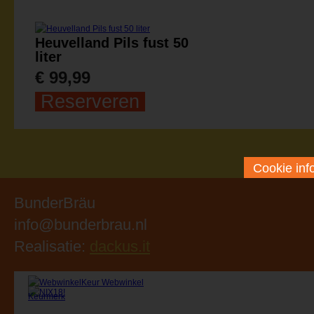
Heuvelland Pils fust 50
liter
€ 99,99
Reserveren
Cookie inf
BunderBräu
info@bunderbrau.nl
Realisatie:
dackus.it