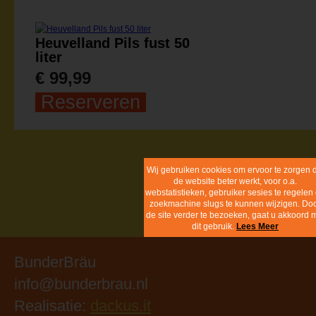
Heuvelland Pils fust 50
liter
€ 99,99
Reserveren
Wij gebruiken cookies om ervoor 
zorgen dat de website beter werk
voor o.a. webstatistieken, gebruik
sesies te regelen en zoekmachi
slugs te kunnen wijzigen. Door d
site verder te bezoeken, gaat u
akkoord met dit gebruik.
Lees Me
BunderBräu
info@bunderbrau.nl