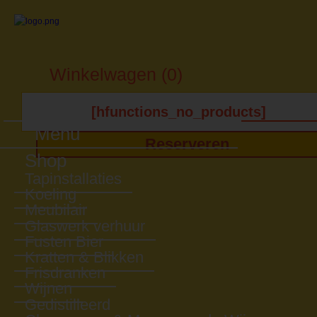
Winkelwagen (0)
[hfunctions_no_products]
Menu
Reserveren
Shop
Tapinstallaties
Koeling
Meubilair
Glaswerk verhuur
Fusten Bier
Kratten & Blikken
Frisdranken
Wijnen
Gedistilleerd